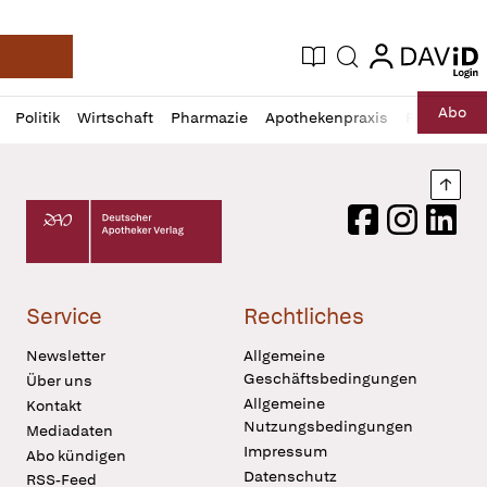
login
login
Aktuelle Ausgabe
Suche
Deutsche Apotheker Zeitung
Profil
Daz
Abo
Politik
Wirtschaft
Pharmazie
Apothekenpraxis
Recht
Sp
öffnen
Pur
Abo
öffnen
Nach
Deutscher Apotheker Verlag Logo
Facebook
Instagram
LinkedI
Service
Rechtliches
Newsletter
Allgemeine
Geschäftsbedingungen
Über uns
Allgemeine
Kontakt
Nutzungsbedingungen
Mediadaten
Impressum
Abo kündigen
Datenschutz
RSS-Feed