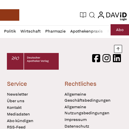
login
login
Aktuelle Ausgabe
Suche
Deutsche Apotheker Zeitung
Profil
Daz
Abo
Politik
Wirtschaft
Pharmazie
Apothekenpraxis
Recht
Sp
öffnen
Pur
Abo
öffnen
Nach
Deutscher Apotheker Verlag Logo
Facebook
Instagram
LinkedI
Service
Rechtliches
Newsletter
Allgemeine
Geschäftsbedingungen
Über uns
Allgemeine
Kontakt
Nutzungsbedingungen
Mediadaten
Impressum
Abo kündigen
Datenschutz
RSS-Feed