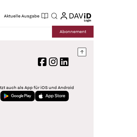
ogin
login
Aktuelle Ausgabe
Suche
Abo
nnement
Nach oben springen
Facebook
Instagram
LinkedIn
tzt auch als App für iOS und Android
Jetzt bei Google Play
Laden im App Store