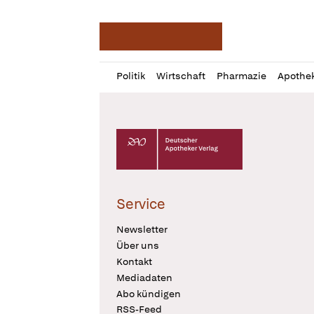
Deutsche Apotheker Ze
Profil
Daz
Politik
Wirtschaft
Pharmazie
Apothe
öffnen
Pur
Abo
öffnen
Deutscher Apotheker Verlag Logo
Service
Newsletter
Über uns
Kontakt
Mediadaten
Abo kündigen
RSS-Feed