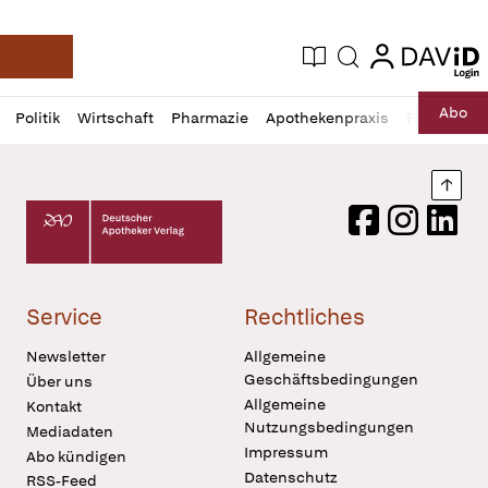
login
login
Aktuelle Ausgabe
Suche
Deutsche Apotheker Zeitung
Profil
Daz
Abo
Politik
Wirtschaft
Pharmazie
Apothekenpraxis
Recht
Sp
öffnen
Pur
Abo
öffnen
Nach
Deutscher Apotheker Verlag Logo
Facebook
Instagram
LinkedI
Service
Rechtliches
Newsletter
Allgemeine
Geschäftsbedingungen
Über uns
Allgemeine
Kontakt
Nutzungsbedingungen
Mediadaten
Impressum
Abo kündigen
Datenschutz
RSS-Feed