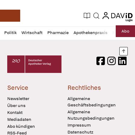
login
login
Aktuelle Ausgabe
Suche
Deutsche Apotheker Zeitung
Profil
Daz
Abo
Politik
Wirtschaft
Pharmazie
Apothekenpraxis
Recht
Sp
öffnen
Pur
Abo
öffnen
Nach
Deutscher Apotheker Verlag Logo
Facebook
Instagram
LinkedI
Service
Rechtliches
Newsletter
Allgemeine
Geschäftsbedingungen
Über uns
Allgemeine
Kontakt
Nutzungsbedingungen
Mediadaten
Impressum
Abo kündigen
Datenschutz
RSS-Feed