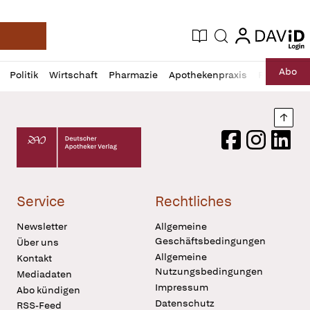
login
login
Aktuelle Ausgabe
Suche
Deutsche Apotheker Zeitung
Profil
Daz
Abo
Politik
Wirtschaft
Pharmazie
Apothekenpraxis
Recht
Sp
öffnen
Pur
Abo
öffnen
Nach
Deutscher Apotheker Verlag Logo
Facebook
Instagram
LinkedI
Service
Rechtliches
Newsletter
Allgemeine
Geschäftsbedingungen
Über uns
Allgemeine
Kontakt
Nutzungsbedingungen
Mediadaten
Impressum
Abo kündigen
Datenschutz
RSS-Feed