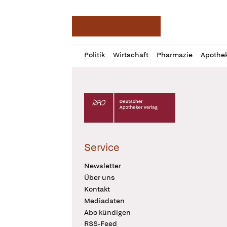
Deutsche Apotheker Ze
Profil
Daz
Politik
Wirtschaft
Pharmazie
Apothe
öffnen
Pur
Abo
öffnen
Deutscher Apotheker Verlag Logo
Service
Newsletter
Über uns
Kontakt
Mediadaten
Abo kündigen
RSS-Feed