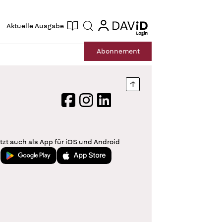
ogin
login
Aktuelle Ausgabe
Suche
Abo
nnement
Nach oben springen
Facebook
Instagram
LinkedIn
tzt auch als App für iOS und Android
Jetzt bei Google Play
Laden im App Store