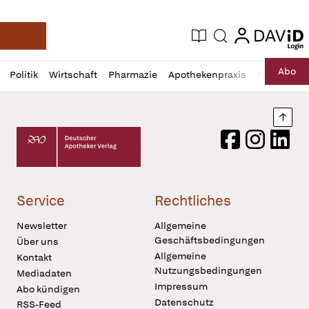
login
login
Aktuelle Ausgabe
Suche
Deutsche Apotheker Zeitung
Profil
Daz
Abo
Politik
Wirtschaft
Pharmazie
Apothekenpraxis
Recht
Sp
öffnen
Pur
Abo
öffnen
Nach
Deutscher Apotheker Verlag Logo
Facebook
Instagram
LinkedI
Service
Rechtliches
Newsletter
Allgemeine
Geschäftsbedingungen
Über uns
Allgemeine
Kontakt
Nutzungsbedingungen
Mediadaten
Impressum
Abo kündigen
Datenschutz
RSS-Feed