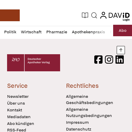
login
login
Aktuelle Ausgabe
Suche
Deutsche Apotheker Zeitung
Profil
Daz
Abo
Politik
Wirtschaft
Pharmazie
Apothekenpraxis
Recht
Sp
öffnen
Pur
Abo
öffnen
Nach
Deutscher Apotheker Verlag Logo
Facebook
Instagram
LinkedI
Service
Rechtliches
Newsletter
Allgemeine
Geschäftsbedingungen
Über uns
Allgemeine
Kontakt
Nutzungsbedingungen
Mediadaten
Impressum
Abo kündigen
Datenschutz
RSS-Feed