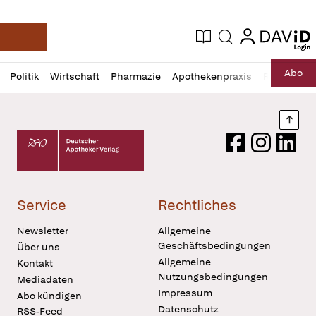
login
login
Aktuelle Ausgabe
Suche
Deutsche Apotheker Zeitung
Profil
Daz
Abo
Politik
Wirtschaft
Pharmazie
Apothekenpraxis
Recht
Sp
öffnen
Pur
Abo
öffnen
Nach
Deutscher Apotheker Verlag Logo
Facebook
Instagram
LinkedI
Service
Rechtliches
Newsletter
Allgemeine
Geschäftsbedingungen
Über uns
Allgemeine
Kontakt
Nutzungsbedingungen
Mediadaten
Impressum
Abo kündigen
Datenschutz
RSS-Feed