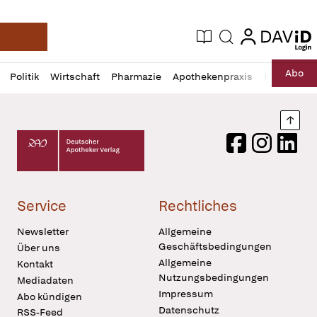
login
login
Aktuelle Ausgabe
Suche
Deutsche Apotheker Zeitung
Profil
Daz
Abo
Politik
Wirtschaft
Pharmazie
Apothekenpraxis
Recht
Sp
öffnen
Pur
Abo
öffnen
Nach
Deutscher Apotheker Verlag Logo
Facebook
Instagram
LinkedI
Service
Rechtliches
Newsletter
Allgemeine
Geschäftsbedingungen
Über uns
Allgemeine
Kontakt
Nutzungsbedingungen
Mediadaten
Impressum
Abo kündigen
Datenschutz
RSS-Feed