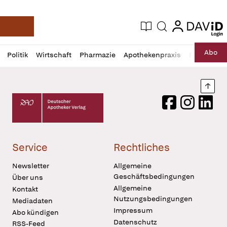
login
login
Aktuelle Ausgabe
Suche
Deutsche Apotheker Zeitung
Profil
Daz
Abo
Politik
Wirtschaft
Pharmazie
Apothekenpraxis
Recht
Sp
öffnen
Pur
Abo
öffnen
Nach
Deutscher Apotheker Verlag Logo
Facebook
Instagram
LinkedI
Service
Rechtliches
Newsletter
Allgemeine
Geschäftsbedingungen
Über uns
Allgemeine
Kontakt
Nutzungsbedingungen
Mediadaten
Impressum
Abo kündigen
Datenschutz
RSS-Feed