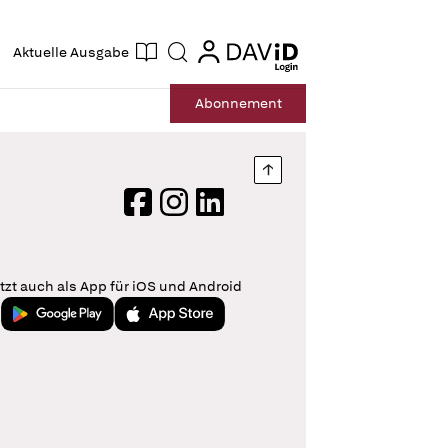
ogin
login
Aktuelle Ausgabe
Suche
Abo
nnement
Nach oben springen
Facebook
Instagram
LinkedIn
tzt auch als App für iOS und Android
Jetzt bei Google Play
Laden im App Store