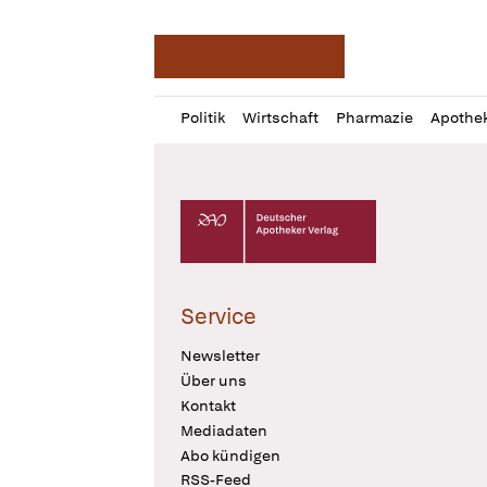
Deutsche Apotheker Ze
Profil
Daz
Politik
Wirtschaft
Pharmazie
Apothe
öffnen
Pur
Abo
öffnen
Deutscher Apotheker Verlag Logo
Service
Newsletter
Über uns
Kontakt
Mediadaten
Abo kündigen
RSS-Feed