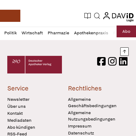
login
login
Aktuelle Ausgabe
Suche
Deutsche Apotheker Zeitung
Profil
Daz
Abo
Politik
Wirtschaft
Pharmazie
Apothekenpraxis
Recht
Sp
öffnen
Pur
Abo
öffnen
Nach
Deutscher Apotheker Verlag Logo
Facebook
Instagram
LinkedI
Service
Rechtliches
Newsletter
Allgemeine
Geschäftsbedingungen
Über uns
Allgemeine
Kontakt
Nutzungsbedingungen
Mediadaten
Impressum
Abo kündigen
Datenschutz
RSS-Feed