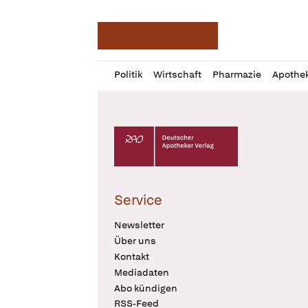
Deutsche Apotheker Ze
Profil
Daz
Politik
Wirtschaft
Pharmazie
Apothe
öffnen
Pur
Abo
öffnen
Deutscher Apotheker Verlag Logo
Service
Newsletter
Über uns
Kontakt
Mediadaten
Abo kündigen
RSS-Feed