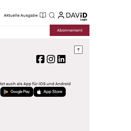
ogin
login
Aktuelle Ausgabe
Suche
Abo
nnement
Nach oben springen
Facebook
Instagram
LinkedIn
tzt auch als App für iOS und Android
Jetzt bei Google Play
Laden im App Store