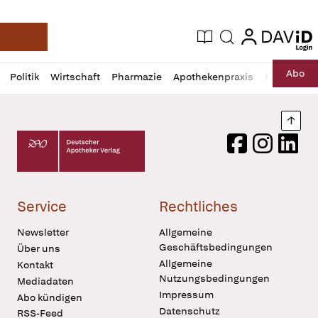
login
login
Aktuelle Ausgabe
Suche
Deutsche Apotheker Zeitung
Profil
Daz
Abo
Politik
Wirtschaft
Pharmazie
Apothekenpraxis
Recht
Sp
öffnen
Pur
Abo
öffnen
Nach
Deutscher Apotheker Verlag Logo
Facebook
Instagram
LinkedI
Service
Rechtliches
Newsletter
Allgemeine
Geschäftsbedingungen
Über uns
Allgemeine
Kontakt
Nutzungsbedingungen
Mediadaten
Impressum
Abo kündigen
Datenschutz
RSS-Feed