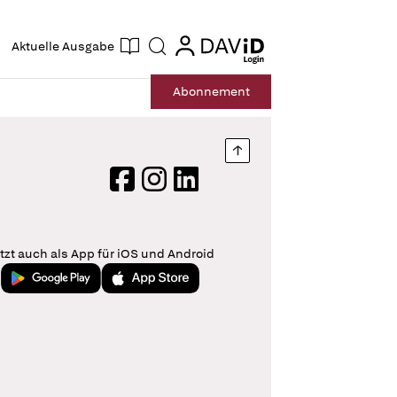
ogin
login
Aktuelle Ausgabe
Suche
Abo
nnement
Nach oben springen
Facebook
Instagram
LinkedIn
tzt auch als App für iOS und Android
Jetzt bei Google Play
Laden im App Store