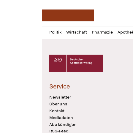
Deutsche Apotheker Ze
Profil
Daz
Politik
Wirtschaft
Pharmazie
Apothe
öffnen
Pur
Abo
öffnen
Deutscher Apotheker Verlag Logo
Service
Newsletter
Über uns
Kontakt
Mediadaten
Abo kündigen
RSS-Feed