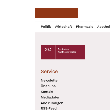
Deutsche Apotheker Ze
Profil
Daz
Politik
Wirtschaft
Pharmazie
Apothe
öffnen
Pur
Abo
öffnen
Deutscher Apotheker Verlag Logo
Service
Newsletter
Über uns
Kontakt
Mediadaten
Abo kündigen
RSS-Feed