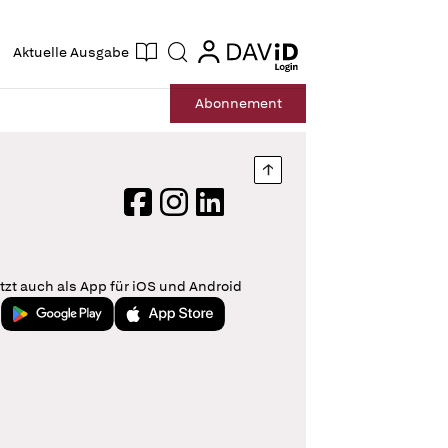
ogin
login
Aktuelle Ausgabe
Suche
Abo
nnement
Nach oben springen
Facebook
Instagram
LinkedIn
tzt auch als App für iOS und Android
Jetzt bei Google Play
Laden im App Store