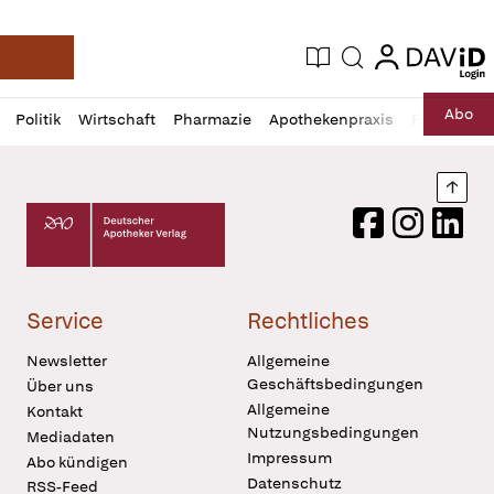
login
login
Aktuelle Ausgabe
Suche
Deutsche Apotheker Zeitung
Profil
Daz
Abo
Politik
Wirtschaft
Pharmazie
Apothekenpraxis
Recht
Sp
öffnen
Pur
Abo
öffnen
Nach
Deutscher Apotheker Verlag Logo
Facebook
Instagram
LinkedI
Service
Rechtliches
Newsletter
Allgemeine
Geschäftsbedingungen
Über uns
Allgemeine
Kontakt
Nutzungsbedingungen
Mediadaten
Impressum
Abo kündigen
Datenschutz
RSS-Feed