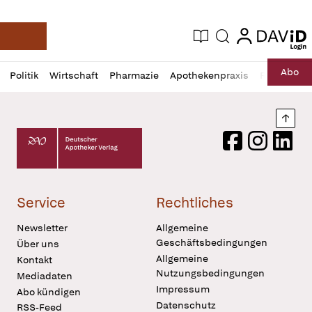
login
login
Aktuelle Ausgabe
Suche
Deutsche Apotheker Zeitung
Profil
Daz
Abo
Politik
Wirtschaft
Pharmazie
Apothekenpraxis
Recht
Sp
öffnen
Pur
Abo
öffnen
Nach
Deutscher Apotheker Verlag Logo
Facebook
Instagram
LinkedI
Service
Rechtliches
Newsletter
Allgemeine
Geschäftsbedingungen
Über uns
Allgemeine
Kontakt
Nutzungsbedingungen
Mediadaten
Impressum
Abo kündigen
Datenschutz
RSS-Feed