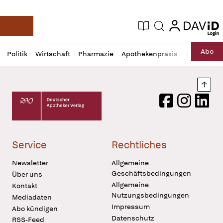
login
login
Aktuelle Ausgabe
Suche
Deutsche Apotheker Zeitung
Profil
Daz
Abo
Politik
Wirtschaft
Pharmazie
Apothekenpraxis
Recht
Sp
öffnen
Pur
Abo
öffnen
Nach
Deutscher Apotheker Verlag Logo
Facebook
Instagram
LinkedI
Service
Rechtliches
Newsletter
Allgemeine
Geschäftsbedingungen
Über uns
Allgemeine
Kontakt
Nutzungsbedingungen
Mediadaten
Impressum
Abo kündigen
Datenschutz
RSS-Feed