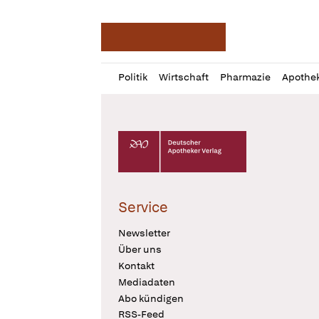
Deutsche Apotheker Ze
Profil
Daz
Politik
Wirtschaft
Pharmazie
Apothe
öffnen
Pur
Abo
öffnen
Deutscher Apotheker Verlag Logo
Service
Newsletter
Über uns
Kontakt
Mediadaten
Abo kündigen
RSS-Feed