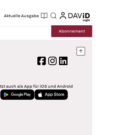
ogin
login
Aktuelle Ausgabe
Suche
Abo
nnement
Nach oben springen
Facebook
Instagram
LinkedIn
tzt auch als App für iOS und Android
Jetzt bei Google Play
Laden im App Store