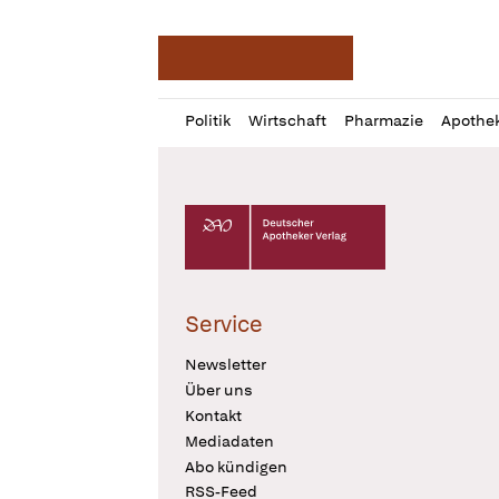
Deutsche Apotheker Ze
Profil
Daz
Politik
Wirtschaft
Pharmazie
Apothe
öffnen
Pur
Abo
öffnen
Deutscher Apotheker Verlag Logo
Service
Newsletter
Über uns
Kontakt
Mediadaten
Abo kündigen
RSS-Feed