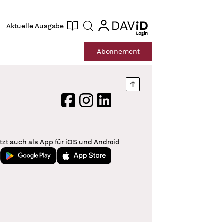
ogin
login
Aktuelle Ausgabe
Suche
Abo
nnement
Nach oben springen
Facebook
Instagram
LinkedIn
tzt auch als App für iOS und Android
Jetzt bei Google Play
Laden im App Store