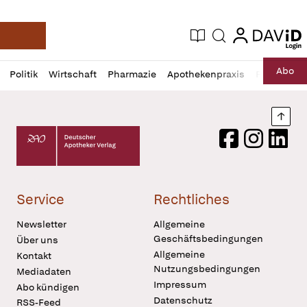
login
login
Aktuelle Ausgabe
Suche
Deutsche Apotheker Zeitung
Profil
Daz
Abo
Politik
Wirtschaft
Pharmazie
Apothekenpraxis
Recht
Sp
öffnen
Pur
Abo
öffnen
Nach
Deutscher Apotheker Verlag Logo
Facebook
Instagram
LinkedI
Service
Rechtliches
Newsletter
Allgemeine
Geschäftsbedingungen
Über uns
Allgemeine
Kontakt
Nutzungsbedingungen
Mediadaten
Impressum
Abo kündigen
Datenschutz
RSS-Feed