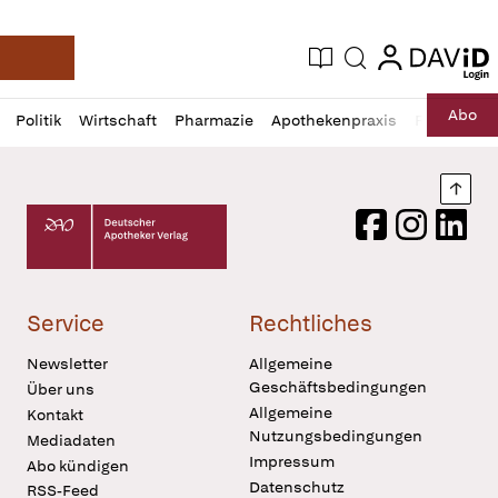
login
login
Aktuelle Ausgabe
Suche
Deutsche Apotheker Zeitung
Profil
Daz
Abo
Politik
Wirtschaft
Pharmazie
Apothekenpraxis
Recht
Sp
öffnen
Pur
Abo
öffnen
Nach
Deutscher Apotheker Verlag Logo
Facebook
Instagram
LinkedI
Service
Rechtliches
Newsletter
Allgemeine
Geschäftsbedingungen
Über uns
Allgemeine
Kontakt
Nutzungsbedingungen
Mediadaten
Impressum
Abo kündigen
Datenschutz
RSS-Feed