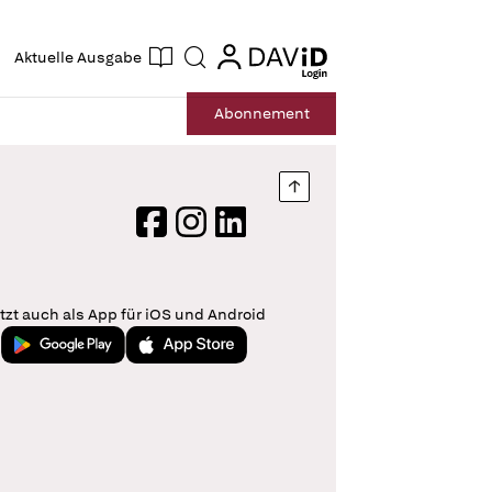
ogin
login
Aktuelle Ausgabe
Suche
Abo
nnement
Nach oben springen
Facebook
Instagram
LinkedIn
tzt auch als App für iOS und Android
Jetzt bei Google Play
Laden im App Store