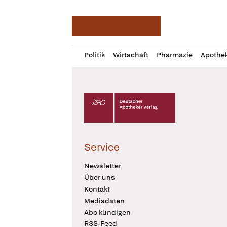
Deutsche Apotheker Ze
Profil
Daz
Politik
Wirtschaft
Pharmazie
Apothe
öffnen
Pur
Abo
öffnen
Deutscher Apotheker Verlag Logo
Service
Newsletter
Über uns
Kontakt
Mediadaten
Abo kündigen
RSS-Feed