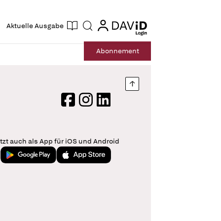
ogin
login
Aktuelle Ausgabe
Suche
Abo
nnement
Nach oben springen
Facebook
Instagram
LinkedIn
tzt auch als App für iOS und Android
Jetzt bei Google Play
Laden im App Store