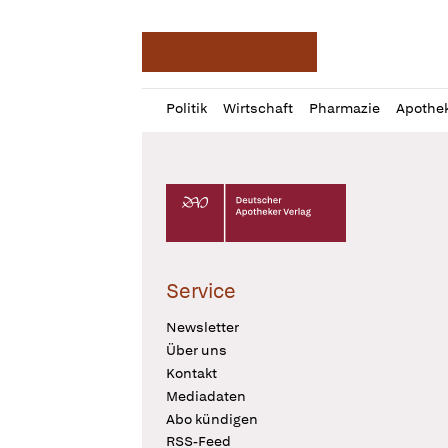
Deutsche Apotheker Ze
Profil
Daz
Politik
Wirtschaft
Pharmazie
Apothe
öffnen
Pur
Abo
öffnen
Deutscher Apotheker Verlag Logo
Service
Newsletter
Über uns
Kontakt
Mediadaten
Abo kündigen
RSS-Feed