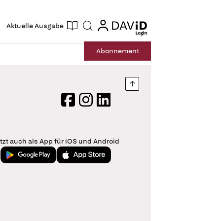
ogin
login
Aktuelle Ausgabe
Suche
Abo
nnement
Nach oben springen
Facebook
Instagram
LinkedIn
tzt auch als App für iOS und Android
Jetzt bei Google Play
Laden im App Store