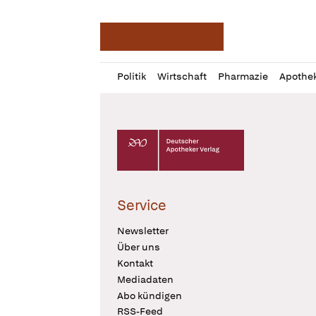
Deutsche Apotheker Ze
Profil
Daz
Politik
Wirtschaft
Pharmazie
Apothe
öffnen
Pur
Abo
öffnen
Deutscher Apotheker Verlag Logo
Service
Newsletter
Über uns
Kontakt
Mediadaten
Abo kündigen
RSS-Feed