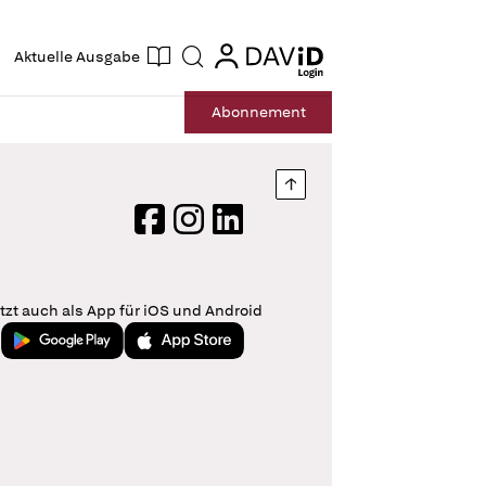
ogin
login
Aktuelle Ausgabe
Suche
Abo
nnement
Nach oben springen
Facebook
Instagram
LinkedIn
tzt auch als App für iOS und Android
Jetzt bei Google Play
Laden im App Store