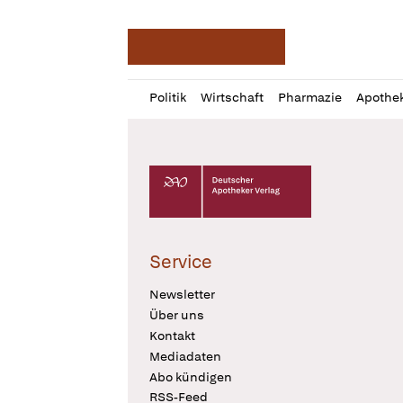
Deutsche Apotheker Ze
Profil
Daz
Politik
Wirtschaft
Pharmazie
Apothe
öffnen
Pur
Abo
öffnen
Deutscher Apotheker Verlag Logo
Service
Newsletter
Über uns
Kontakt
Mediadaten
Abo kündigen
RSS-Feed