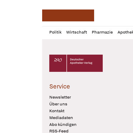
Deutsche Apotheker Ze
Profil
Daz
Politik
Wirtschaft
Pharmazie
Apothe
öffnen
Pur
Abo
öffnen
Deutscher Apotheker Verlag Logo
Service
Newsletter
Über uns
Kontakt
Mediadaten
Abo kündigen
RSS-Feed