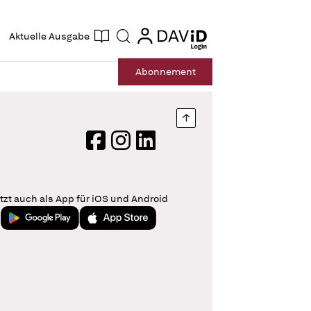
ogin
login
Aktuelle Ausgabe
Suche
Abo
nnement
Nach oben springen
Facebook
Instagram
LinkedIn
tzt auch als App für iOS und Android
Jetzt bei Google Play
Laden im App Store