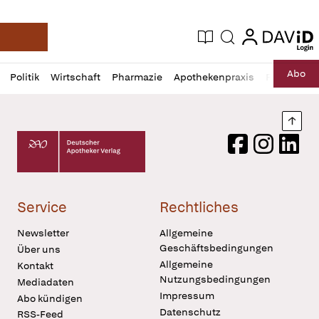
login
login
Aktuelle Ausgabe
Suche
Deutsche Apotheker Zeitung
Profil
Daz
Abo
Politik
Wirtschaft
Pharmazie
Apothekenpraxis
Recht
Sp
öffnen
Pur
Abo
öffnen
Nach
Deutscher Apotheker Verlag Logo
Facebook
Instagram
LinkedI
Service
Rechtliches
Newsletter
Allgemeine
Geschäftsbedingungen
Über uns
Allgemeine
Kontakt
Nutzungsbedingungen
Mediadaten
Impressum
Abo kündigen
Datenschutz
RSS-Feed