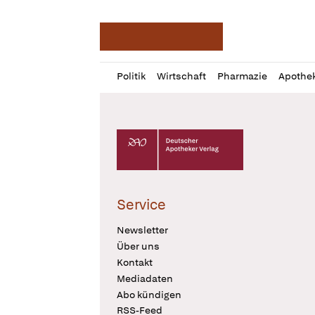
Deutsche Apotheker Ze
Profil
Daz
Politik
Wirtschaft
Pharmazie
Apothe
öffnen
Pur
Abo
öffnen
Deutscher Apotheker Verlag Logo
Service
Newsletter
Über uns
Kontakt
Mediadaten
Abo kündigen
RSS-Feed