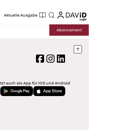
ogin
login
Aktuelle Ausgabe
Suche
Abo
nnement
Nach oben springen
Facebook
Instagram
LinkedIn
tzt auch als App für iOS und Android
Jetzt bei Google Play
Laden im App Store