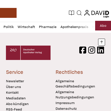
login
login
Aktuelle Ausgabe
Suche
Deutsche Apotheker Zeitung
Profil
Daz
Abo
Politik
Wirtschaft
Pharmazie
Apothekenpraxis
Recht
Sp
öffnen
Pur
Abo
öffnen
Nach
Deutscher Apotheker Verlag Logo
Facebook
Instagram
LinkedI
Service
Rechtliches
Newsletter
Allgemeine
Geschäftsbedingungen
Über uns
Allgemeine
Kontakt
Nutzungsbedingungen
Mediadaten
Impressum
Abo kündigen
Datenschutz
RSS-Feed