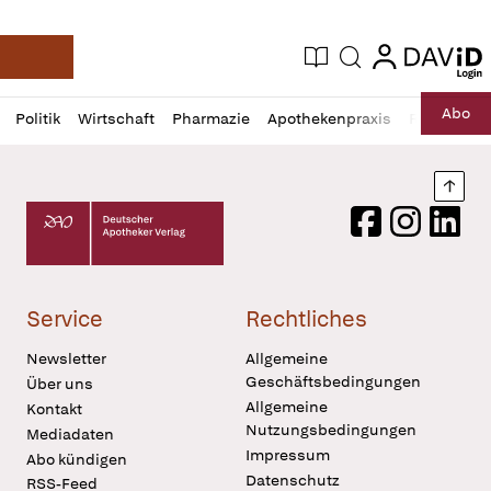
login
login
Aktuelle Ausgabe
Suche
Deutsche Apotheker Zeitung
Profil
Daz
Abo
Politik
Wirtschaft
Pharmazie
Apothekenpraxis
Recht
Sp
öffnen
Pur
Abo
öffnen
Nach
Deutscher Apotheker Verlag Logo
Facebook
Instagram
LinkedI
Service
Rechtliches
Newsletter
Allgemeine
Geschäftsbedingungen
Über uns
Allgemeine
Kontakt
Nutzungsbedingungen
Mediadaten
Impressum
Abo kündigen
Datenschutz
RSS-Feed