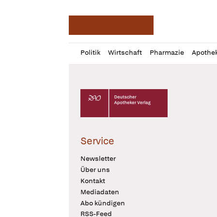
Deutsche Apotheker Ze
Profil
Daz
Politik
Wirtschaft
Pharmazie
Apothe
öffnen
Pur
Abo
öffnen
Deutscher Apotheker Verlag Logo
Service
Newsletter
Über uns
Kontakt
Mediadaten
Abo kündigen
RSS-Feed