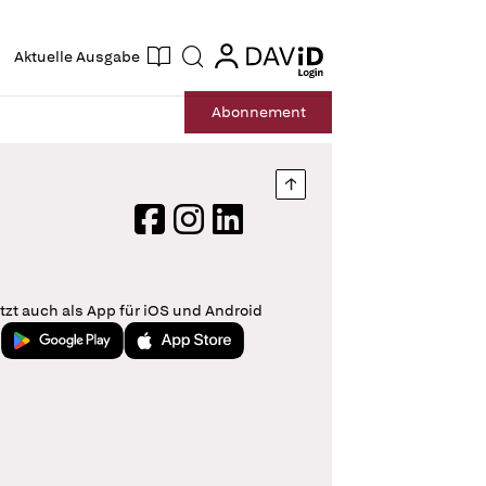
ogin
login
Aktuelle Ausgabe
Suche
Abo
nnement
Nach oben springen
Facebook
Instagram
LinkedIn
tzt auch als App für iOS und Android
Jetzt bei Google Play
Laden im App Store