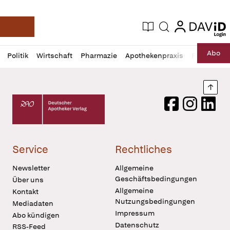
login
login
Aktuelle Ausgabe
Suche
Deutsche Apotheker Zeitung
Profil
Daz
Abo
Politik
Wirtschaft
Pharmazie
Apothekenpraxis
Recht
Sp
öffnen
Pur
Abo
öffnen
Nach
Deutscher Apotheker Verlag Logo
Facebook
Instagram
LinkedI
Service
Rechtliches
Newsletter
Allgemeine
Geschäftsbedingungen
Über uns
Allgemeine
Kontakt
Nutzungsbedingungen
Mediadaten
Impressum
Abo kündigen
Datenschutz
RSS-Feed