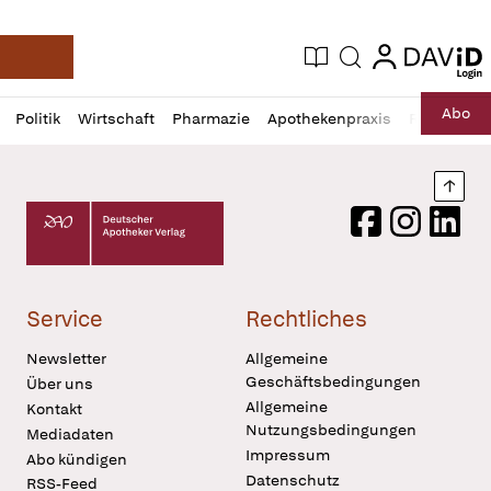
login
login
Aktuelle Ausgabe
Suche
Deutsche Apotheker Zeitung
Profil
Daz
Abo
Politik
Wirtschaft
Pharmazie
Apothekenpraxis
Recht
Sp
öffnen
Pur
Abo
öffnen
Nach
Deutscher Apotheker Verlag Logo
Facebook
Instagram
LinkedI
Service
Rechtliches
Newsletter
Allgemeine
Geschäftsbedingungen
Über uns
Allgemeine
Kontakt
Nutzungsbedingungen
Mediadaten
Impressum
Abo kündigen
Datenschutz
RSS-Feed