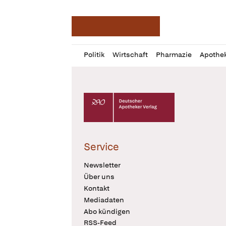
Deutsche Apotheker Ze
Profil
Daz
Politik
Wirtschaft
Pharmazie
Apothe
öffnen
Pur
Abo
öffnen
Deutscher Apotheker Verlag Logo
Service
Newsletter
Über uns
Kontakt
Mediadaten
Abo kündigen
RSS-Feed