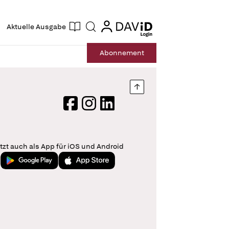
ogin
login
Aktuelle Ausgabe
Suche
Abo
nnement
Nach oben springen
Facebook
Instagram
LinkedIn
tzt auch als App für iOS und Android
Jetzt bei Google Play
Laden im App Store