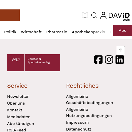
login
login
Aktuelle Ausgabe
Suche
Deutsche Apotheker Zeitung
Profil
Daz
Abo
Politik
Wirtschaft
Pharmazie
Apothekenpraxis
Recht
Sp
öffnen
Pur
Abo
öffnen
Nach
Deutscher Apotheker Verlag Logo
Facebook
Instagram
LinkedI
Service
Rechtliches
Newsletter
Allgemeine
Geschäftsbedingungen
Über uns
Allgemeine
Kontakt
Nutzungsbedingungen
Mediadaten
Impressum
Abo kündigen
Datenschutz
RSS-Feed