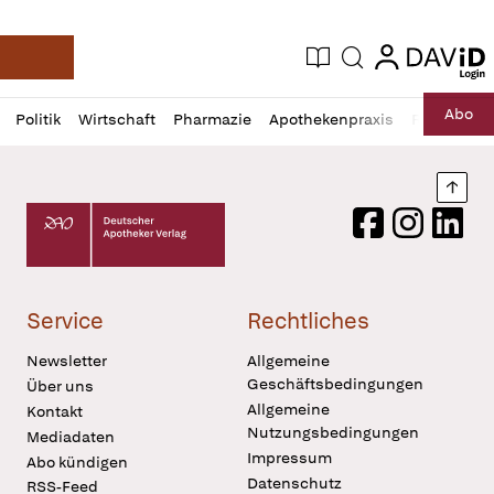
login
login
Aktuelle Ausgabe
Suche
Deutsche Apotheker Zeitung
Profil
Daz
Abo
Politik
Wirtschaft
Pharmazie
Apothekenpraxis
Recht
Sp
öffnen
Pur
Abo
öffnen
Nach
Deutscher Apotheker Verlag Logo
Facebook
Instagram
LinkedI
Service
Rechtliches
Newsletter
Allgemeine
Geschäftsbedingungen
Über uns
Allgemeine
Kontakt
Nutzungsbedingungen
Mediadaten
Impressum
Abo kündigen
Datenschutz
RSS-Feed