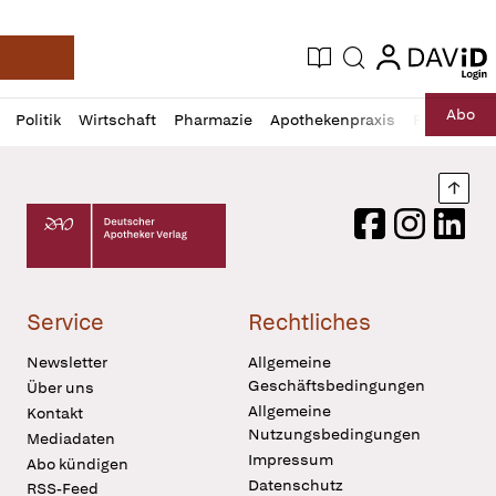
login
login
Aktuelle Ausgabe
Suche
Deutsche Apotheker Zeitung
Profil
Daz
Abo
Politik
Wirtschaft
Pharmazie
Apothekenpraxis
Recht
Sp
öffnen
Pur
Abo
öffnen
Nach
Deutscher Apotheker Verlag Logo
Facebook
Instagram
LinkedI
Service
Rechtliches
Newsletter
Allgemeine
Geschäftsbedingungen
Über uns
Allgemeine
Kontakt
Nutzungsbedingungen
Mediadaten
Impressum
Abo kündigen
Datenschutz
RSS-Feed