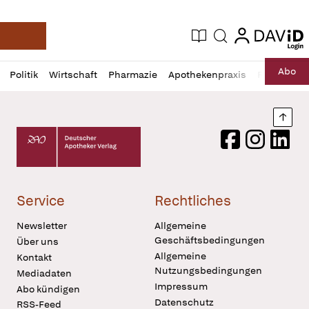
login
login
Aktuelle Ausgabe
Suche
Deutsche Apotheker Zeitung
Profil
Daz
Abo
Politik
Wirtschaft
Pharmazie
Apothekenpraxis
Recht
Sp
öffnen
Pur
Abo
öffnen
Nach
Deutscher Apotheker Verlag Logo
Facebook
Instagram
LinkedI
Service
Rechtliches
Newsletter
Allgemeine
Geschäftsbedingungen
Über uns
Allgemeine
Kontakt
Nutzungsbedingungen
Mediadaten
Impressum
Abo kündigen
Datenschutz
RSS-Feed