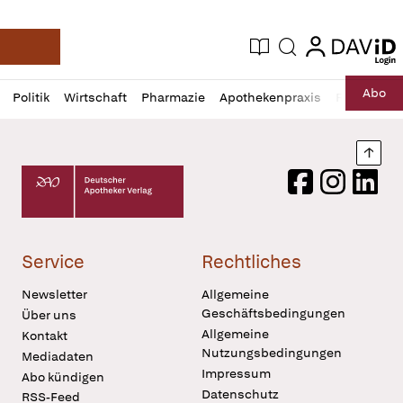
login
login
Aktuelle Ausgabe
Suche
Deutsche Apotheker Zeitung
Profil
Daz
Abo
Politik
Wirtschaft
Pharmazie
Apothekenpraxis
Recht
Sp
öffnen
Pur
Abo
öffnen
Nach
Deutscher Apotheker Verlag Logo
Facebook
Instagram
LinkedI
Service
Rechtliches
Newsletter
Allgemeine
Geschäftsbedingungen
Über uns
Allgemeine
Kontakt
Nutzungsbedingungen
Mediadaten
Impressum
Abo kündigen
Datenschutz
RSS-Feed