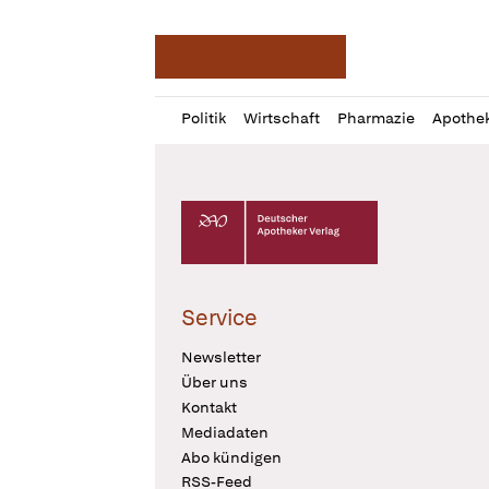
Deutsche Apotheker Ze
Profil
Daz
Politik
Wirtschaft
Pharmazie
Apothe
öffnen
Pur
Abo
öffnen
Deutscher Apotheker Verlag Logo
Service
Newsletter
Über uns
Kontakt
Mediadaten
Abo kündigen
RSS-Feed