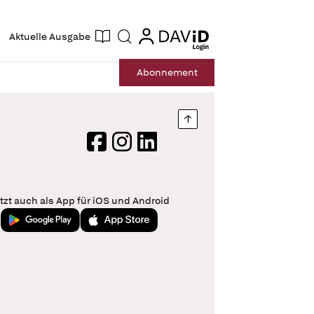
ogin
login
Aktuelle Ausgabe
Suche
Abo
nnement
Nach oben springen
Facebook
Instagram
LinkedIn
tzt auch als App für iOS und Android
Jetzt bei Google Play
Laden im App Store