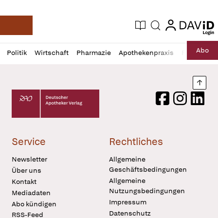
login
login
Aktuelle Ausgabe
Suche
Deutsche Apotheker Zeitung
Profil
Daz
Abo
Politik
Wirtschaft
Pharmazie
Apothekenpraxis
Recht
Sp
öffnen
Pur
Abo
öffnen
Nach
Deutscher Apotheker Verlag Logo
Facebook
Instagram
LinkedI
Service
Rechtliches
Newsletter
Allgemeine
Geschäftsbedingungen
Über uns
Allgemeine
Kontakt
Nutzungsbedingungen
Mediadaten
Impressum
Abo kündigen
Datenschutz
RSS-Feed