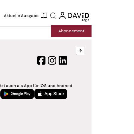
ogin
login
Aktuelle Ausgabe
Suche
Abo
nnement
Nach oben springen
Facebook
Instagram
LinkedIn
tzt auch als App für iOS und Android
Jetzt bei Google Play
Laden im App Store