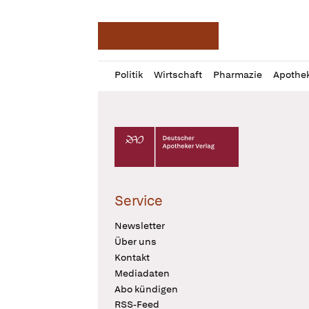
Deutsche Apotheker Ze
Profil
Daz
Politik
Wirtschaft
Pharmazie
Apothe
öffnen
Pur
Abo
öffnen
Deutscher Apotheker Verlag Logo
Service
Newsletter
Über uns
Kontakt
Mediadaten
Abo kündigen
RSS-Feed