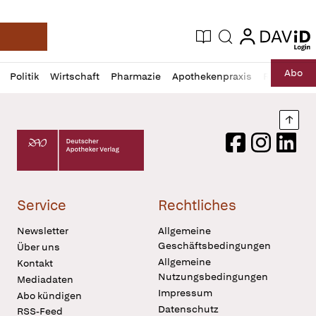
login
login
Aktuelle Ausgabe
Suche
Deutsche Apotheker Zeitung
Profil
Daz
Abo
Politik
Wirtschaft
Pharmazie
Apothekenpraxis
Recht
Sp
öffnen
Pur
Abo
öffnen
Nach
Deutscher Apotheker Verlag Logo
Facebook
Instagram
LinkedI
Service
Rechtliches
Newsletter
Allgemeine
Geschäftsbedingungen
Über uns
Allgemeine
Kontakt
Nutzungsbedingungen
Mediadaten
Impressum
Abo kündigen
Datenschutz
RSS-Feed