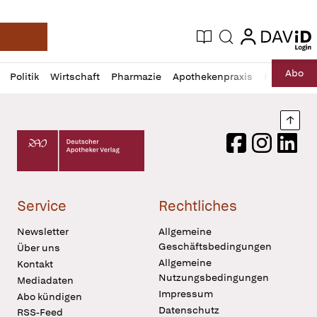
login
login
Aktuelle Ausgabe
Suche
Deutsche Apotheker Zeitung
Profil
Daz
Abo
Politik
Wirtschaft
Pharmazie
Apothekenpraxis
Recht
Sp
öffnen
Pur
Abo
öffnen
Nach
Deutscher Apotheker Verlag Logo
Facebook
Instagram
LinkedI
Service
Rechtliches
Newsletter
Allgemeine
Geschäftsbedingungen
Über uns
Allgemeine
Kontakt
Nutzungsbedingungen
Mediadaten
Impressum
Abo kündigen
Datenschutz
RSS-Feed