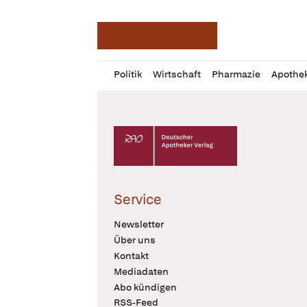
Deutsche Apotheker Ze
Profil
Daz
Politik
Wirtschaft
Pharmazie
Apothe
öffnen
Pur
Abo
öffnen
Deutscher Apotheker Verlag Logo
Service
Newsletter
Über uns
Kontakt
Mediadaten
Abo kündigen
RSS-Feed