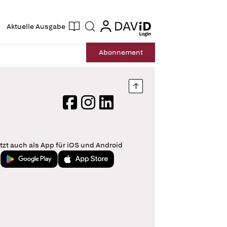
ogin
login
Aktuelle Ausgabe
Suche
Abo
nnement
Nach oben springen
Facebook
Instagram
LinkedIn
tzt auch als App für iOS und Android
Jetzt bei Google Play
Laden im App Store