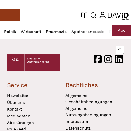
login
login
Aktuelle Ausgabe
Suche
Deutsche Apotheker Zeitung
Profil
Daz
Abo
Politik
Wirtschaft
Pharmazie
Apothekenpraxis
Recht
Sp
öffnen
Pur
Abo
öffnen
Nach
Deutscher Apotheker Verlag Logo
Facebook
Instagram
LinkedI
Service
Rechtliches
Newsletter
Allgemeine
Geschäftsbedingungen
Über uns
Allgemeine
Kontakt
Nutzungsbedingungen
Mediadaten
Impressum
Abo kündigen
Datenschutz
RSS-Feed